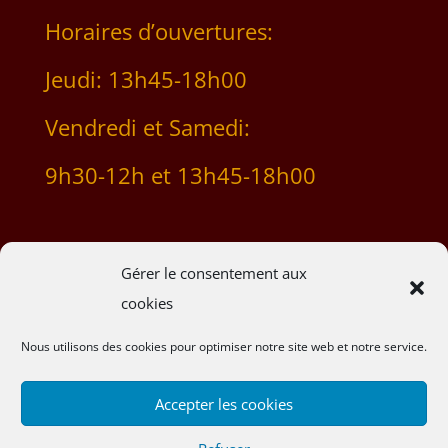
Horaires d’ouvertures:
Jeudi: 13h45-18h00
Vendredi et Samedi:
9h30-12h et 13h45-18h00
Gérer le consentement aux
cookies
Mentions légales
Nous utilisons des cookies pour optimiser notre site web et notre service.
Conditions générales de vente
Accepter les cookies