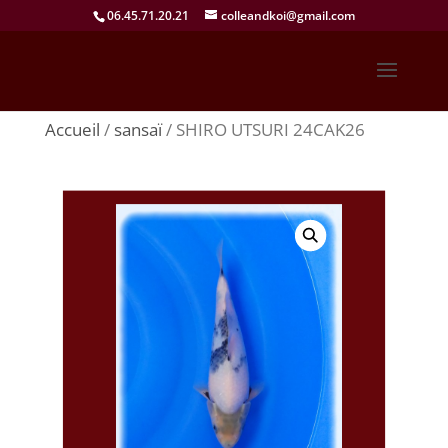
06.45.71.20.21
colleandkoi@gmail.com
Accueil
/
sansaï
/ SHIRO UTSURI 24CAK26