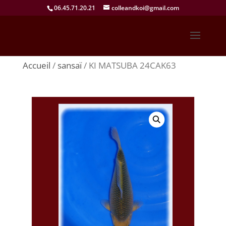
06.45.71.20.21
colleandkoi@gmail.com
Accueil
/
sansaï
/ KI MATSUBA 24CAK63