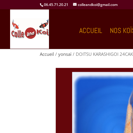
06.45.71.20.21
colleandkoi@gmail.com
ACCUEIL
NOS KOÏ
Accueil
/
yonsaï
/ DOITSU KARASHIGOI 24CA