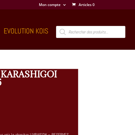
Mon compte
Articles 0
Recherche
EVOLUTION KOIS
de
produits
 KARASHIGOI
5
 pour voir le chapitre LIVRAISON – RESERVES