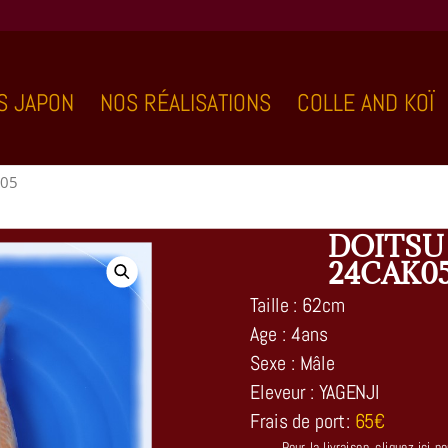
S JAPON
NOS RÉALISATIONS
COLLE AND KOÏ
K05
DOITSU
24CAK0
Taille : 62cm
Age : 4ans
Sexe : Mâle
Eleveur : YAGENJI
Frais de port:
65€
Pour la livraison, cliquez ici