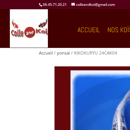
06.45.71.20.21
colleandkoi@gmail.com
ACCUEIL
NOS KOÏ
Accueil
/
yonsaï
/ KIKOKURYU 24CAK04